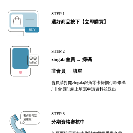
STEP.1
選好商品按下【立即購買】
STEP.2
zingala會員 → 掃碼
非會員 → 填單
會員請打開zingala銀角零卡掃描付款條碼
/ 非會員則線上填寫申請資料並送出
STEP.3
分期資格審核中