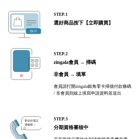
STEP.1
選好商品按下【立即購買】
STEP.2
zingala會員 → 掃碼
非會員 → 填單
會員請打開zingala銀角零卡掃描付款條碼
/ 非會員則線上填寫申請資料並送出
STEP.3
分期資格審核中