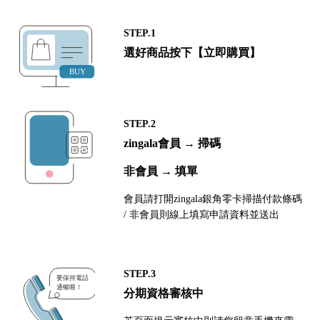
STEP.1
選好商品按下【立即購買】
STEP.2
zingala會員 → 掃碼
非會員 → 填單
會員請打開zingala銀角零卡掃描付款條碼
/ 非會員則線上填寫申請資料並送出
STEP.3
分期資格審核中