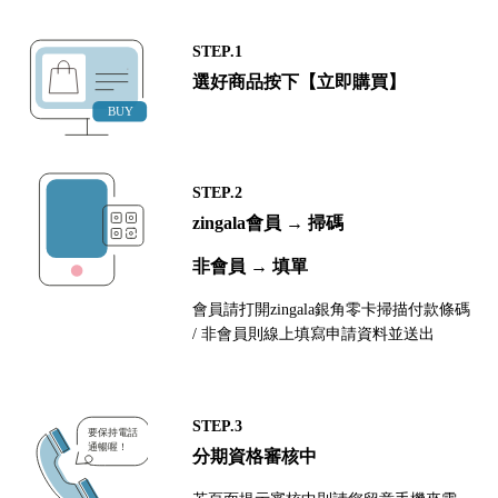
STEP.1
選好商品按下【立即購買】
STEP.2
zingala會員 → 掃碼
非會員 → 填單
會員請打開zingala銀角零卡掃描付款條碼
/ 非會員則線上填寫申請資料並送出
STEP.3
分期資格審核中