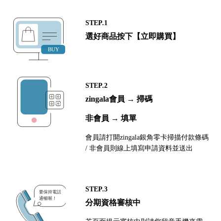
STEP.1
選好商品按下【立即購買】
STEP.2
zingala會員 → 掃碼
非會員 → 填單
會員請打開zingala銀角零卡掃描付款條碼
/ 非會員則線上填寫申請資料並送出
STEP.3
分期資格審核中