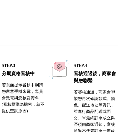
STEP.3
STEP.4
分期資格審核中
審核通過後，商家會
與您聯繫
若頁面提示審核中則請
您留意手機來電，專員
若審核通過，商家會聯
會致電與您核對資料
繫您再次確認款式、顏
(審核標準為機密，恕不
色、配送地址等資訊，
提供查詢原因)
並進行商品配送或面
交。※最終訂單成立與
否須由商家通知，審核
通過不代表訂單一定成