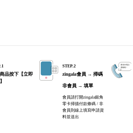
.1
STEP.2
商品按下【立即
zingala會員 → 掃碼
】
非會員 → 填單
會員請打開zingala銀角
零卡掃描付款條碼 / 非
會員則線上填寫申請資
料並送出