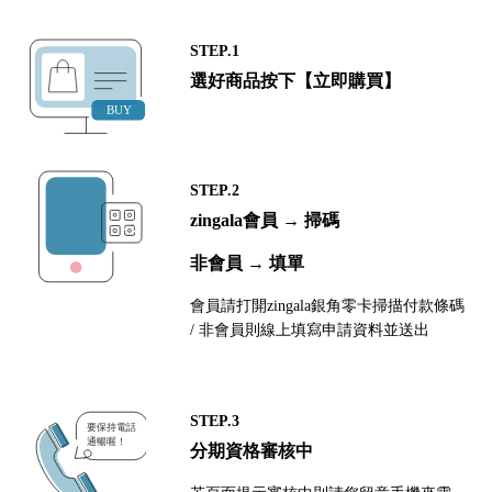
STEP.1
選好商品按下【立即購買】
STEP.2
zingala會員 → 掃碼
非會員 → 填單
會員請打開zingala銀角零卡掃描付款條碼
/ 非會員則線上填寫申請資料並送出
STEP.3
分期資格審核中