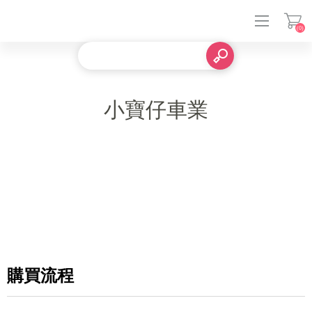
(0)
登入
小寶仔車業
購買流程