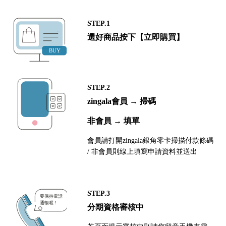
STEP.1
選好商品按下【立即購買】
STEP.2
zingala會員 → 掃碼
非會員 → 填單
會員請打開zingala銀角零卡掃描付款條碼
/ 非會員則線上填寫申請資料並送出
STEP.3
分期資格審核中