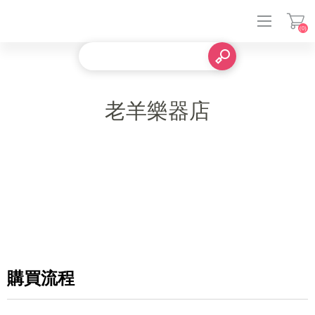
(0)
登入
老羊樂器店
購買流程