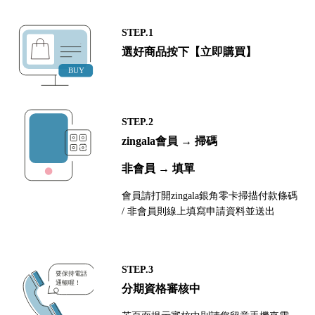
STEP.1
選好商品按下【立即購買】
STEP.2
zingala會員 → 掃碼
非會員 → 填單
會員請打開zingala銀角零卡掃描付款條碼
/ 非會員則線上填寫申請資料並送出
STEP.3
分期資格審核中