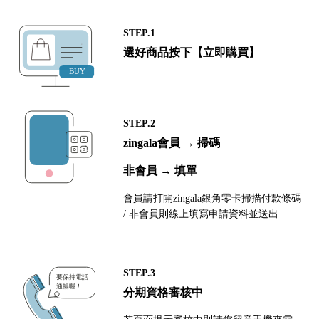
STEP.1
選好商品按下【立即購買】
STEP.2
zingala會員 → 掃碼
非會員 → 填單
會員請打開zingala銀角零卡掃描付款條碼
/ 非會員則線上填寫申請資料並送出
STEP.3
分期資格審核中