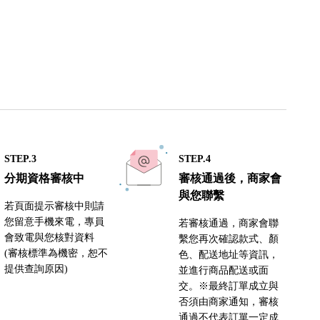
STEP.3
STEP.4
分期資格審核中
審核通過後，商家會
與您聯繫
若頁面提示審核中則請
您留意手機來電，專員
若審核通過，商家會聯
會致電與您核對資料
繫您再次確認款式、顏
(審核標準為機密，恕不
色、配送地址等資訊，
提供查詢原因)
並進行商品配送或面
交。※最終訂單成立與
否須由商家通知，審核
通過不代表訂單一定成