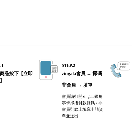
.1
STEP.2
商品按下【立即
zingala會員 → 掃碼
】
非會員 → 填單
會員請打開zingala銀角
零卡掃描付款條碼 / 非
會員則線上填寫申請資
料並送出