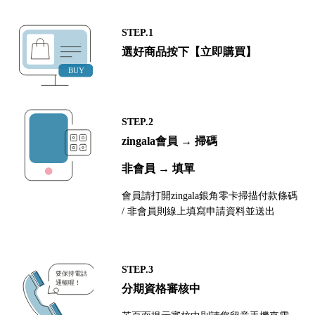
STEP.1
選好商品按下【立即購買】
STEP.2
zingala會員 → 掃碼
非會員 → 填單
會員請打開zingala銀角零卡掃描付款條碼
/ 非會員則線上填寫申請資料並送出
STEP.3
分期資格審核中