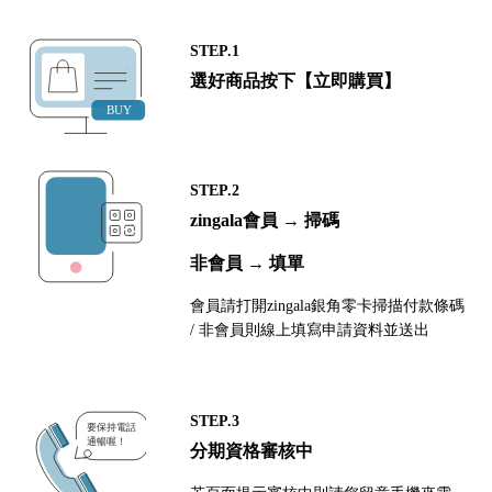
STEP.1
選好商品按下【立即購買】
STEP.2
zingala會員 → 掃碼
非會員 → 填單
會員請打開zingala銀角零卡掃描付款條碼
/ 非會員則線上填寫申請資料並送出
STEP.3
分期資格審核中