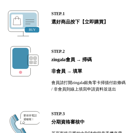
STEP.1
選好商品按下【立即購買】
STEP.2
zingala會員 → 掃碼
非會員 → 填單
會員請打開zingala銀角零卡掃描付款條碼
/ 非會員則線上填寫申請資料並送出
STEP.3
分期資格審核中