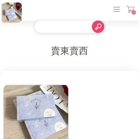
(0)
登入
賣東賣西