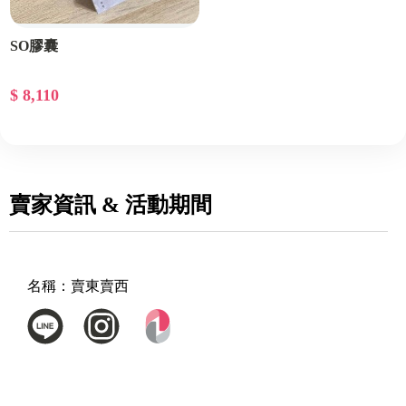
SO膠囊
$ 8,110
賣家資訊 & 活動期間
名稱：
賣東賣西