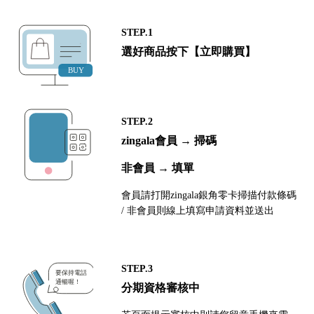
STEP.1
選好商品按下【立即購買】
STEP.2
zingala會員 → 掃碼
非會員 → 填單
會員請打開zingala銀角零卡掃描付款條碼
/ 非會員則線上填寫申請資料並送出
STEP.3
分期資格審核中