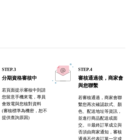
STEP.3
STEP.4
分期資格審核中
審核通過後，商家會
與您聯繫
若頁面提示審核中則請
您留意手機來電，專員
若審核通過，商家會聯
會致電與您核對資料
繫您再次確認款式、顏
(審核標準為機密，恕不
色、配送地址等資訊，
提供查詢原因)
並進行商品配送或面
交。※最終訂單成立與
否須由商家通知，審核
通過不代表訂單一定成