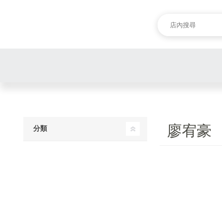
廖宥豪
分類