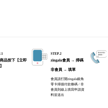
.1
STEP.2
商品按下【立即
zingala會員 → 掃碼
】
非會員 → 填單
會員請打開zingala銀角
零卡掃描付款條碼 / 非
會員則線上填寫申請資
料並送出