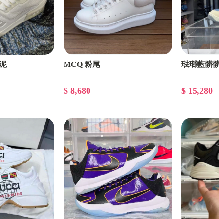
水泥
MCQ 粉尾
琺瑯藍髒
$ 8,680
$ 15,280