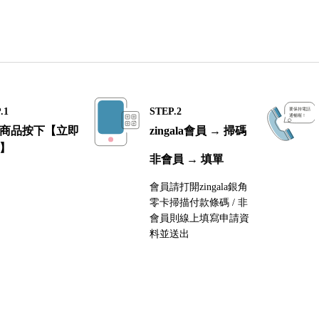
.1
STEP.2
商品按下【立即
zingala會員 → 掃碼
】
非會員 → 填單
會員請打開zingala銀角
零卡掃描付款條碼 / 非
會員則線上填寫申請資
料並送出