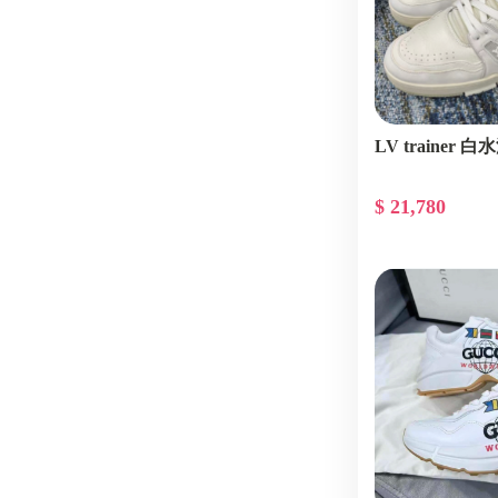
LV trainer 白
$ 21,780