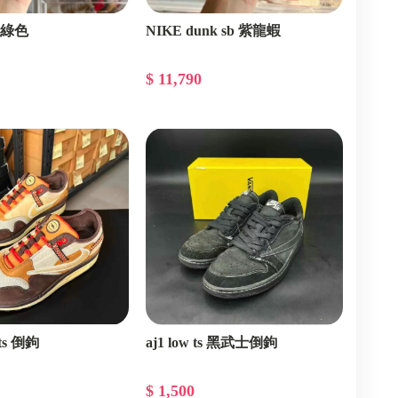
 黑綠色
NIKE dunk sb 紫龍蝦
$ 11,790
 ts 倒鉤
aj1 low ts 黑武士倒鉤
$ 1,500