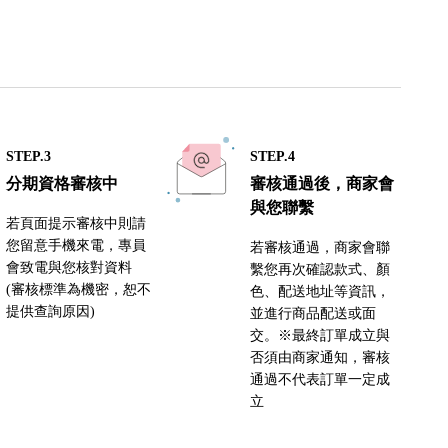
STEP.3
STEP.4
分期資格審核中
審核通過後，商家會
與您聯繫
若頁面提示審核中則請
您留意手機來電，專員
若審核通過，商家會聯
會致電與您核對資料
繫您再次確認款式、顏
(審核標準為機密，恕不
色、配送地址等資訊，
提供查詢原因)
並進行商品配送或面
交。※最終訂單成立與
否須由商家通知，審核
通過不代表訂單一定成
立