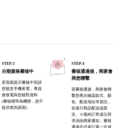
STEP.3
STEP.4
分期資格審核中
審核通過後，商家會
與您聯繫
若頁面提示審核中則請
您留意手機來電，專員
若審核通過，商家會聯
會致電與您核對資料
繫您再次確認款式、顏
(審核標準為機密，恕不
色、配送地址等資訊，
提供查詢原因)
並進行商品配送或面
交。※最終訂單成立與
否須由商家通知，審核
通過不代表訂單一定成