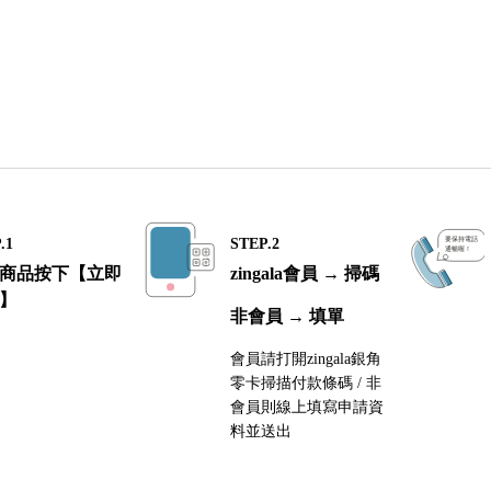
.1
STEP.2
商品按下【立即
zingala會員 → 掃碼
】
非會員 → 填單
會員請打開zingala銀角
零卡掃描付款條碼 / 非
會員則線上填寫申請資
料並送出