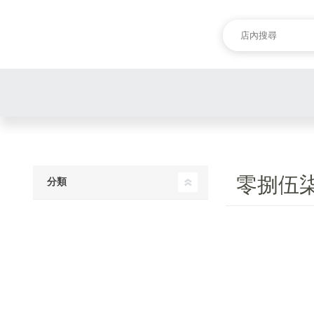
零捌伍
分類