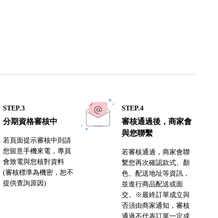
STEP.3
STEP.4
分期資格審核中
審核通過後，商家會
與您聯繫
若頁面提示審核中則請
您留意手機來電，專員
若審核通過，商家會聯
會致電與您核對資料
繫您再次確認款式、顏
(審核標準為機密，恕不
色、配送地址等資訊，
提供查詢原因)
並進行商品配送或面
交。※最終訂單成立與
否須由商家通知，審核
通過不代表訂單一定成