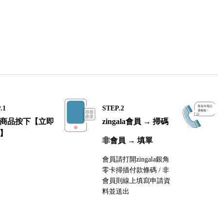
.1
STEP.2
商品按下【立即
zingala會員 → 掃碼
】
非會員 → 填單
會員請打開zingala銀角
零卡掃描付款條碼 / 非
會員則線上填寫申請資
料並送出