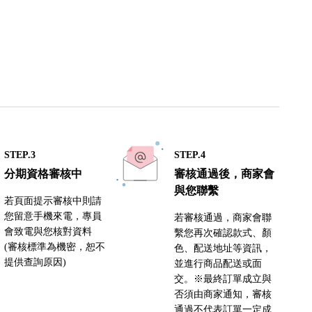
STEP.3
STEP.4
分期資格審核中
審核通過後，商家會
與您聯繫
若頁面提示審核中則請
您留意手機來電，專員
若審核通過，商家會聯
會致電與您核對資料
繫您再次確認款式、顏
(審核標準為機密，恕不
色、配送地址等資訊，
提供查詢原因)
並進行商品配送或面
交。※最終訂單成立與
否須由商家通知，審核
通過不代表訂單一定成