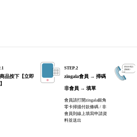
.1
STEP.2
商品按下【立即
zingala會員 → 掃碼
】
非會員 → 填單
會員請打開zingala銀角
零卡掃描付款條碼 / 非
會員則線上填寫申請資
料並送出