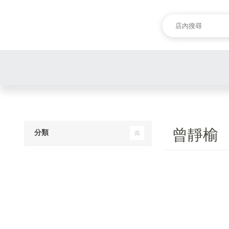
曾靜榆
分類