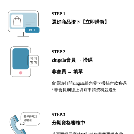
STEP.1
選好商品按下【立即購買】
STEP.2
zingala會員 → 掃碼
非會員 → 填單
會員請打開zingala銀角零卡掃描付款條碼
/ 非會員則線上填寫申請資料並送出
STEP.3
分期資格審核中