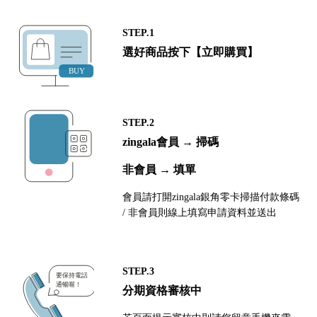
STEP.1
選好商品按下【立即購買】
STEP.2
zingala會員 → 掃碼
非會員 → 填單
會員請打開zingala銀角零卡掃描付款條碼
/ 非會員則線上填寫申請資料並送出
STEP.3
分期資格審核中