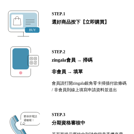
STEP.1
選好商品按下【立即購買】
STEP.2
zingala會員 → 掃碼
非會員 → 填單
會員請打開zingala銀角零卡掃描付款條碼
/ 非會員則線上填寫申請資料並送出
STEP.3
分期資格審核中