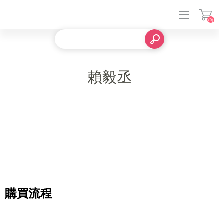
(0)
登入
賴毅丞
購買流程