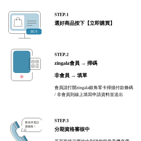
STEP.1
選好商品按下【立即購買】
STEP.2
zingala會員 → 掃碼
非會員 → 填單
會員請打開zingala銀角零卡掃描付款條碼
/ 非會員則線上填寫申請資料並送出
STEP.3
分期資格審核中