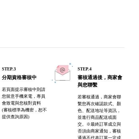
STEP.3
STEP.4
分期資格審核中
審核通過後，商家會
與您聯繫
若頁面提示審核中則請
您留意手機來電，專員
若審核通過，商家會聯
會致電與您核對資料
繫您再次確認款式、顏
(審核標準為機密，恕不
色、配送地址等資訊，
提供查詢原因)
並進行商品配送或面
交。※最終訂單成立與
否須由商家通知，審核
通過不代表訂單一定成