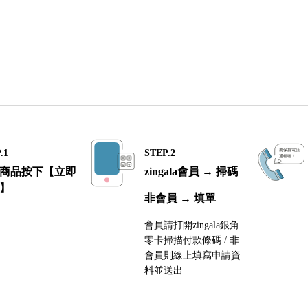
.1
STEP.2
商品按下【立即
zingala會員 → 掃碼
】
非會員 → 填單
會員請打開zingala銀角
零卡掃描付款條碼 / 非
會員則線上填寫申請資
料並送出