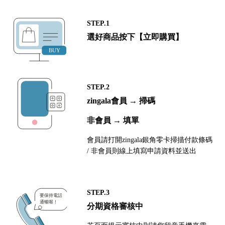
STEP.1
選好商品按下【立即購買】
STEP.2
zingala會員 → 掃碼
非會員 → 填單
會員請打開zingala銀角零卡掃描付款條碼
/ 非會員則線上填寫申請資料並送出
STEP.3
分期資格審核中