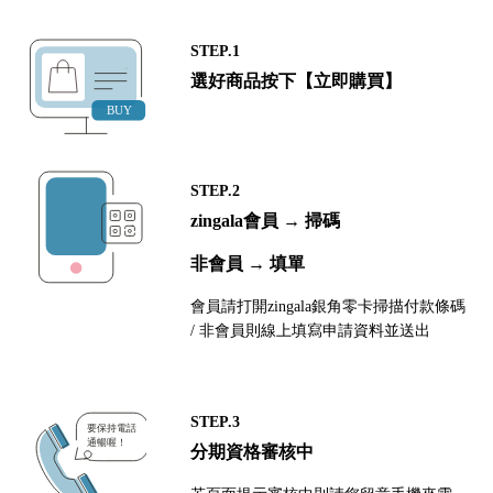
STEP.1
選好商品按下【立即購買】
STEP.2
zingala會員 → 掃碼
非會員 → 填單
會員請打開zingala銀角零卡掃描付款條碼
/ 非會員則線上填寫申請資料並送出
STEP.3
分期資格審核中