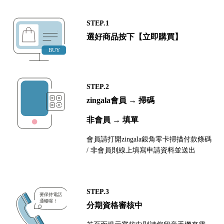
STEP.1
選好商品按下【立即購買】
STEP.2
zingala會員 → 掃碼
非會員 → 填單
會員請打開zingala銀角零卡掃描付款條碼
/ 非會員則線上填寫申請資料並送出
STEP.3
分期資格審核中