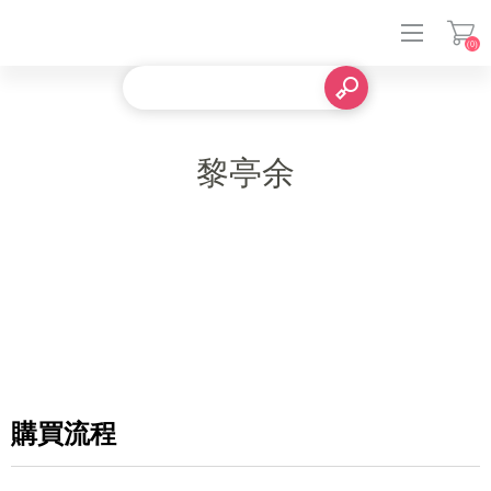
(0)
登入
黎亭余
購買流程