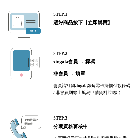
STEP.1
選好商品按下【立即購買】
STEP.2
zingala會員 → 掃碼
非會員 → 填單
會員請打開zingala銀角零卡掃描付款條碼
/ 非會員則線上填寫申請資料並送出
STEP.3
分期資格審核中