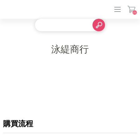
(0)
登入
泳緹商行
購買流程