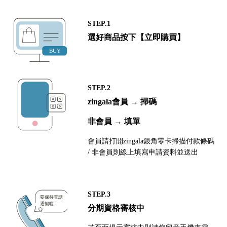
STEP.1
選好商品按下【立即購買】
STEP.2
zingala會員 → 掃碼
非會員 → 填單
會員請打開zingala銀角零卡掃描付款條碼
/ 非會員則線上填寫申請資料並送出
STEP.3
分期資格審核中