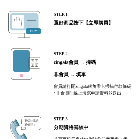
STEP.1
選好商品按下【立即購買】
STEP.2
zingala會員 → 掃碼
非會員 → 填單
會員請打開zingala銀角零卡掃描付款條碼
/ 非會員則線上填寫申請資料並送出
STEP.3
分期資格審核中