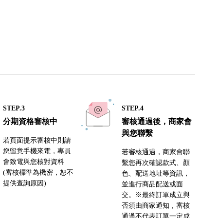
STEP.3
STEP.4
分期資格審核中
審核通過後，商家會
與您聯繫
若頁面提示審核中則請
您留意手機來電，專員
若審核通過，商家會聯
會致電與您核對資料
繫您再次確認款式、顏
(審核標準為機密，恕不
色、配送地址等資訊，
提供查詢原因)
並進行商品配送或面
交。※最終訂單成立與
否須由商家通知，審核
通過不代表訂單一定成