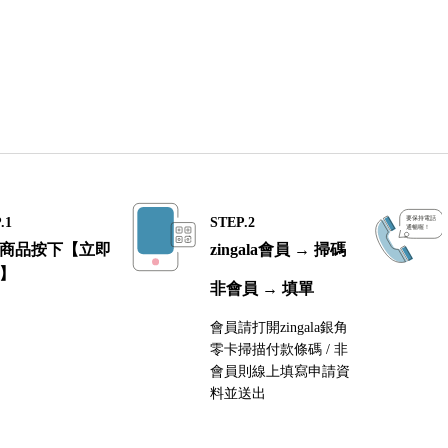
.1
STEP.2
商品按下【立即
zingala會員 → 掃碼
】
非會員 → 填單
會員請打開zingala銀角
零卡掃描付款條碼 / 非
會員則線上填寫申請資
料並送出