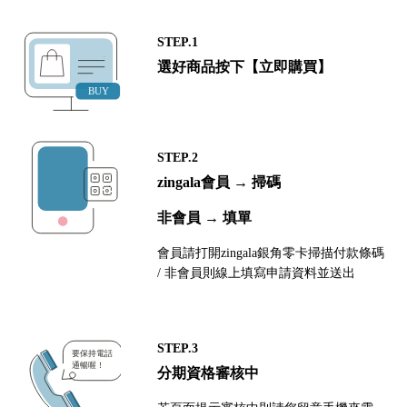
STEP.1
選好商品按下【立即購買】
STEP.2
zingala會員 → 掃碼
非會員 → 填單
會員請打開zingala銀角零卡掃描付款條碼
/ 非會員則線上填寫申請資料並送出
STEP.3
分期資格審核中