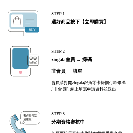
STEP.1
選好商品按下【立即購買】
STEP.2
zingala會員 → 掃碼
非會員 → 填單
會員請打開zingala銀角零卡掃描付款條碼
/ 非會員則線上填寫申請資料並送出
STEP.3
分期資格審核中