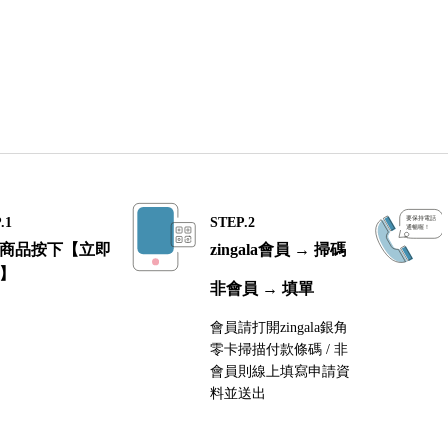
.1
STEP.2
商品按下【立即
zingala會員 → 掃碼
】
非會員 → 填單
會員請打開zingala銀角
零卡掃描付款條碼 / 非
會員則線上填寫申請資
料並送出