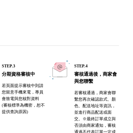
STEP.3
STEP.4
分期資格審核中
審核通過後，商家會
與您聯繫
若頁面提示審核中則請
您留意手機來電，專員
若審核通過，商家會聯
會致電與您核對資料
繫您再次確認款式、顏
(審核標準為機密，恕不
色、配送地址等資訊，
提供查詢原因)
並進行商品配送或面
交。※最終訂單成立與
否須由商家通知，審核
通過不代表訂單一定成