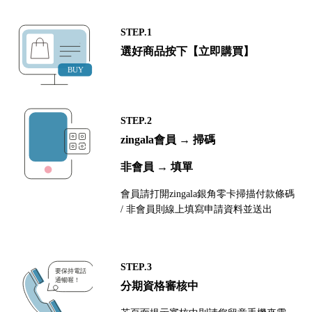
STEP.1
選好商品按下【立即購買】
STEP.2
zingala會員 → 掃碼
非會員 → 填單
會員請打開zingala銀角零卡掃描付款條碼
/ 非會員則線上填寫申請資料並送出
STEP.3
分期資格審核中