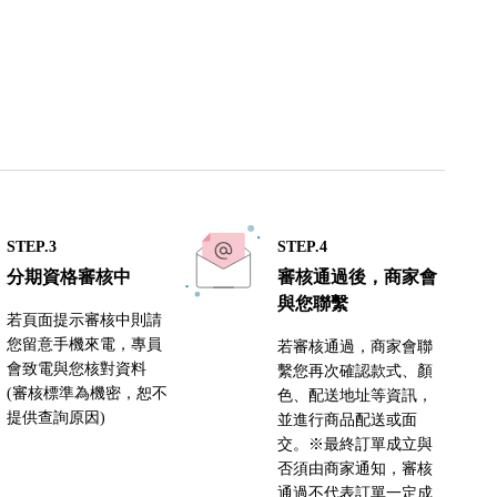
STEP.3
STEP.4
分期資格審核中
審核通過後，商家會
與您聯繫
若頁面提示審核中則請
您留意手機來電，專員
若審核通過，商家會聯
會致電與您核對資料
繫您再次確認款式、顏
(審核標準為機密，恕不
色、配送地址等資訊，
提供查詢原因)
並進行商品配送或面
交。※最終訂單成立與
否須由商家通知，審核
通過不代表訂單一定成