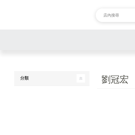
劉冠宏
分類