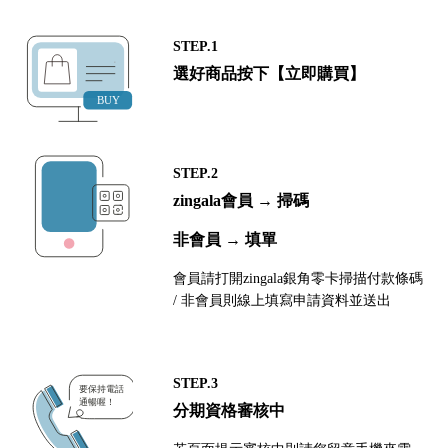
STEP.1
選好商品按下【立即購買】
STEP.2
zingala會員 → 掃碼
非會員 → 填單
會員請打開zingala銀角零卡掃描付款條碼
/ 非會員則線上填寫申請資料並送出
STEP.3
分期資格審核中