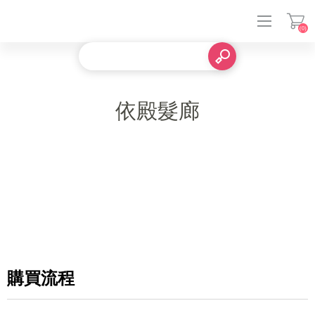
(0)
登入
依殿髮廊
購買流程