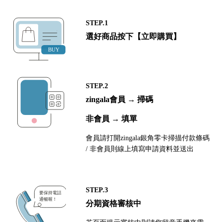
STEP.1
選好商品按下【立即購買】
STEP.2
zingala會員 → 掃碼
非會員 → 填單
會員請打開zingala銀角零卡掃描付款條碼
/ 非會員則線上填寫申請資料並送出
STEP.3
分期資格審核中