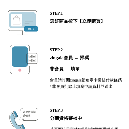
STEP.1
選好商品按下【立即購買】
STEP.2
zingala會員 → 掃碼
非會員 → 填單
會員請打開zingala銀角零卡掃描付款條碼
/ 非會員則線上填寫申請資料並送出
STEP.3
分期資格審核中