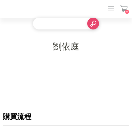
(0)
登入
劉依庭
購買流程