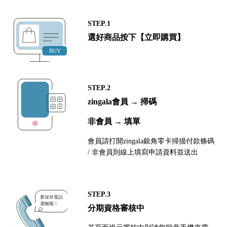
STEP.1
選好商品按下【立即購買】
STEP.2
zingala會員 → 掃碼
非會員 → 填單
會員請打開zingala銀角零卡掃描付款條碼
/ 非會員則線上填寫申請資料並送出
STEP.3
分期資格審核中