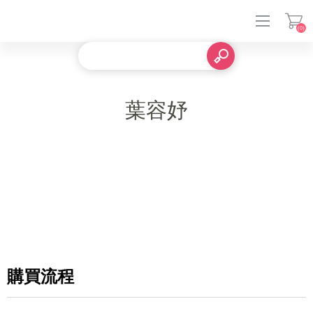
(0)
登入
葉容妤
購買流程