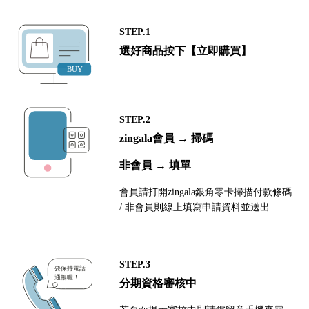
STEP.1
選好商品按下【立即購買】
STEP.2
zingala會員 → 掃碼
非會員 → 填單
會員請打開zingala銀角零卡掃描付款條碼
/ 非會員則線上填寫申請資料並送出
STEP.3
分期資格審核中