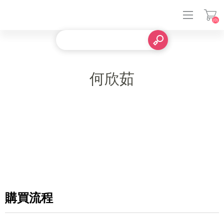
(0)
登入
何欣茹
購買流程