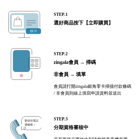
STEP.1
選好商品按下【立即購買】
STEP.2
zingala會員 → 掃碼
非會員 → 填單
會員請打開zingala銀角零卡掃描付款條碼
/ 非會員則線上填寫申請資料並送出
STEP.3
分期資格審核中