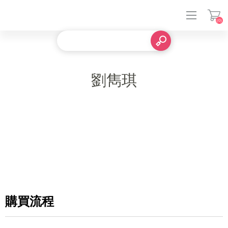
(0)
登入
劉雋琪
購買流程