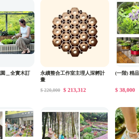
花園＿全實木訂
永續整合工作室主理人深孵計
(一階) 
畫
$ 213,312
$ 38,000
$ 220,000