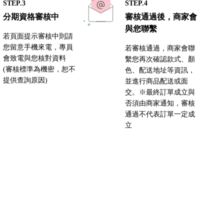
STEP.3
STEP.4
分期資格審核中
審核通過後，商家會
與您聯繫
若頁面提示審核中則請
您留意手機來電，專員
若審核通過，商家會聯
會致電與您核對資料
繫您再次確認款式、顏
(審核標準為機密，恕不
色、配送地址等資訊，
提供查詢原因)
並進行商品配送或面
交。※最終訂單成立與
否須由商家通知，審核
通過不代表訂單一定成
立