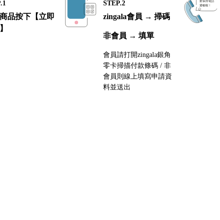
.1
STEP.2
商品按下【立即
zingala會員 → 掃碼
】
非會員 → 填單
會員請打開zingala銀角
零卡掃描付款條碼 / 非
會員則線上填寫申請資
料並送出