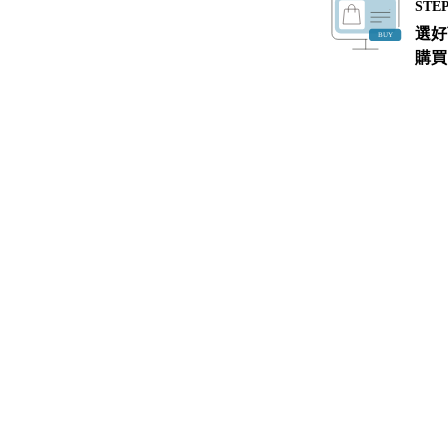
STEP
選好
購買