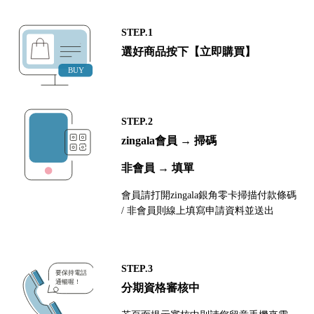
STEP.1
選好商品按下【立即購買】
STEP.2
zingala會員 → 掃碼
非會員 → 填單
會員請打開zingala銀角零卡掃描付款條碼
/ 非會員則線上填寫申請資料並送出
STEP.3
分期資格審核中