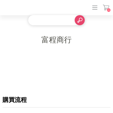
(0)
登入
富程商行
購買流程