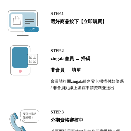
STEP.1
選好商品按下【立即購買】
STEP.2
zingala會員 → 掃碼
非會員 → 填單
會員請打開zingala銀角零卡掃描付款條碼
/ 非會員則線上填寫申請資料並送出
STEP.3
分期資格審核中