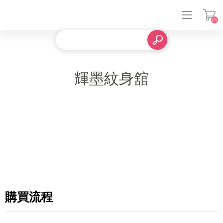
(0)
登入
輝墨紋身舘
購買流程