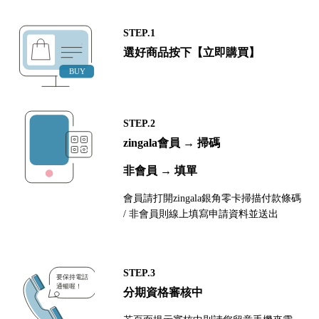
STEP.1
選好商品按下【立即購買】
STEP.2
zingala會員 → 掃碼
非會員 → 填單
會員請打開zingala銀角零卡掃描付款條碼
/ 非會員則線上填寫申請資料並送出
STEP.3
分期資格審核中