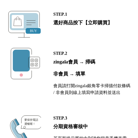
STEP.1
選好商品按下【立即購買】
STEP.2
zingala會員 → 掃碼
非會員 → 填單
會員請打開zingala銀角零卡掃描付款條碼
/ 非會員則線上填寫申請資料並送出
STEP.3
分期資格審核中