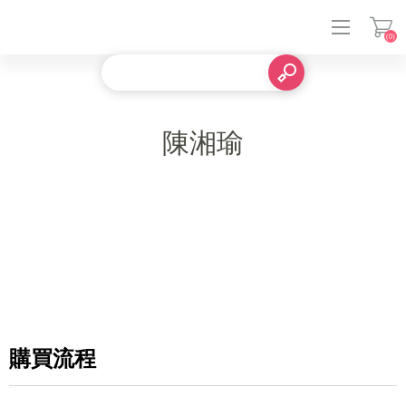
(0)
登入
陳湘瑜
購買流程