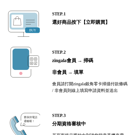
STEP.1
選好商品按下【立即購買】
STEP.2
zingala會員 → 掃碼
非會員 → 填單
會員請打開zingala銀角零卡掃描付款條碼
/ 非會員則線上填寫申請資料並送出
STEP.3
分期資格審核中